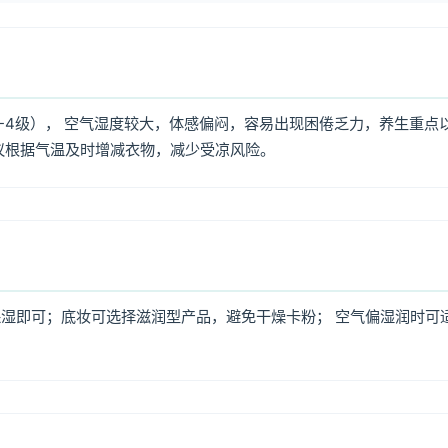
3-4级）， 空气湿度较大，体感偏闷，容易出现困倦乏力，养生重点
议根据气温及时增减衣物，减少受凉风险。
湿即可；底妆可选择滋润型产品，避免干燥卡粉； 空气偏湿润时可