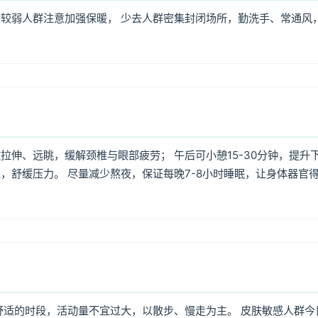
较弱人群注意加强保暖， 少去人群密集封闭场所，勤洗手、常通风
伸、远眺，缓解颈椎与眼部疲劳； 午后可小憩15-30分钟，提升
，舒缓压力。 尽量减少熬夜，保证每晚7-8小时睡眠，让身体器官
舒适的时段，活动量不宜过大，以散步、慢走为主。 皮肤敏感人群今