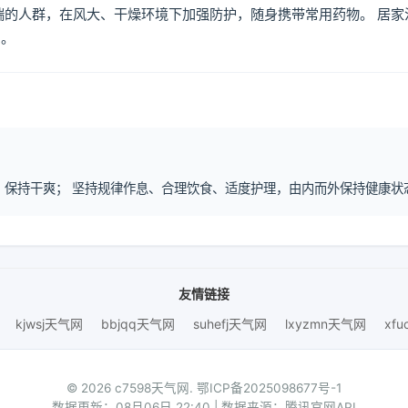
喘的人群，在风大、干燥环境下加强防护，随身携带常用药物。 居家
倒。
除湿、保持干爽； 坚持规律作息、合理饮食、适度护理，由内而外保持健康状
友情链接
kjwsj天气网
bbjqq天气网
suhefj天气网
lxyzmn天气网
xf
© 2026 c7598天气网.
鄂ICP备2025098677号-1
数据更新：08月06日 22:40 | 数据来源：腾讯官网API