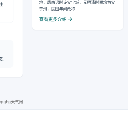
地，唐南诏时设安宁城，元明清时期均为安
注
宁州，民国年间改称...
查看更多介绍
态。
ucpghg天气网