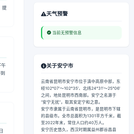
，提
天气预警
当前无预警信息
下午
关于安宁市
得到
云南省昆明市安宁市位于滇中高原中部，东
经102°07′～102°35′、北纬24°31′～25°06′
之间，地处昆明市西南部。安宁之名源于
“安宁无扰”，取其安定宁和之意。
安宁市隶属于云南省昆明市，是昆明市下辖
的县级市。全市总面积为1301平方千米，截
至2022年末，常住人口约40万人。
安宁历史悠久，西汉时期属益州郡谷昌县
日