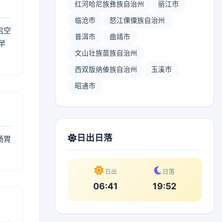
红河哈尼族彝族自治州
丽江市
临沧市
怒江傈僳族自治州
启空
普洱市
曲靖市
早
文山壮族苗族自治州
西双版纳傣族自治州
玉溪市
昭通市
日出日落
肠胃
日出
日落
06:41
19:52