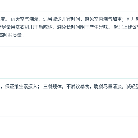
度。 雨天空气潮湿，适当减少开窗时间，避免室内潮气加重；可开
物尽量用洗衣机甩干后晾晒，避免长时间阴干产生异味。 起居上建议
提高睡眠质量。
，保证维生素摄入； 三餐规律，不暴饮暴食，晚餐尽量清淡，减轻