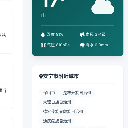
17°
雨
湿度 91%
南风 3-4级
以祛
气压 810hPa
降水 0.3mm
安宁市附近城市
适当
保山市
楚雄彝族自治州
大理白族自治州
德宏傣族景颇族自治州
迪庆藏族自治州