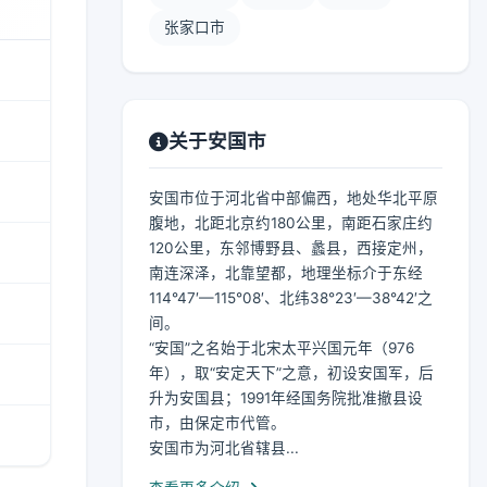
张家口市
关于安国市
安国市位于河北省中部偏西，地处华北平原
腹地，北距北京约180公里，南距石家庄约
120公里，东邻博野县、蠡县，西接定州，
南连深泽，北靠望都，地理坐标介于东经
114°47′—115°08′、北纬38°23′—38°42′之
间。
“安国”之名始于北宋太平兴国元年（976
年），取“安定天下”之意，初设安国军，后
升为安国县；1991年经国务院批准撤县设
市，由保定市代管。
安国市为河北省辖县...