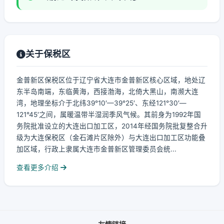
关于保税区
金普新区保税区位于辽宁省大连市金普新区核心区域，地处辽
东半岛南端，东临黄海，西接渤海，北倚大黑山，南濒大连
湾，地理坐标介于北纬39°10′—39°25′、东经121°30′—
121°45′之间，属暖温带半湿润季风气候。其前身为1992年国
务院批准设立的大连出口加工区，2014年经国务院批复整合升
级为大连保税区（金石滩片区除外）与大连出口加工区功能叠
加区域，行政上隶属大连市金普新区管理委员会统...
查看更多介绍