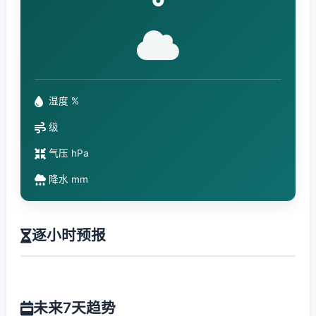
°
湿度 %
级
气压 hPa
降水 mm
逐小时预报
未来7天趋势