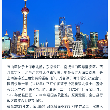
宝山区位于上海市北部，东临长江、南接虹口区与静安区、西
连嘉定区、北与江苏省太仓市接壤，地处长江入海口南岸，是
上海连接长三角北翼的重要门户。其名源于明代所筑之“宝山”，
因明永乐十年（1412年）平江伯陈瑄于今高桥镇北筑土山置烽
火台以导航，赐名“宝山”，清雍正二年（1724年）设宝山县，
1988年撤县建区，2016年经国务院批准，原吴淞区、宝山县行
政区域整合为现宝山区。
截至2023年末，宝山区行政区域面积293.71平方公里，常住人