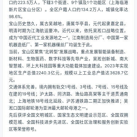
口约223.5万人，下辖3个街道、9个镇及1个功能区（上海临港
新片区宝山分区）。全区户籍人口约134.2万人，城镇化率达
98.6%。
宝山历史悠久，属古吴越地，唐属华亭县，元代起隶嘉定县，
明清时期为江海航运要冲。近代以来，依托吴淞口战略位置，
成为“中国近代工业发源地之一”，江南制造局分厂、中国第一家
机器造纸厂、第一家机器缫丝厂均诞生于此。
当前，宝山区聚焦“北转型”发展战略，重点发展智能装备制造、
新材料、生物医药、数字科技等先导产业，吴淞创新城、南大
智慧城、环上大科技园等重大功能载体加速建设。2023年实现
地区生产总值2240.3亿元，规模以上工业总产值达3628.7亿
元。
交通体系完善，境内拥有轨交1号线、3号线、7号线、15号线及
在建的19号线；沪太路、同济路、逸仙路高架等主干道贯通南
北；上海地铁18号线北延段、沪苏通铁路二期正加快推进；吴
淞口国际邮轮港为亚洲最大邮轮母港之一。
先后获评全国文明城区、国家生态文明建设示范区、全国双拥
模范城、全国科技进步先进区、全国社区治理和服务创新实验
区等荣誉称号。