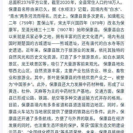
总面积2376平方公里，截至2020年，全县常住人口约18万人。
保康县名称由来已久，据《水经注》记载，因境内有“白水”、
“青水”两条河流而得名。历史上，保康县曾多次更名，如唐乾元
二年（759年）置保山军，宋太平兴国四年（979年）改名为保
康军，至清光绪三十三年（1907年）始称保康县。 保康县自古
以来就是兵家必争之地，拥有丰富的历史文化遗产。境内有战
国时期楚国的古城遗址——熊城遗址，还有唐代的白水寺等历
史遗迹。近年来，保康县致力于旅游业的发展，依托其独特的
自然风光和历史文化资源，打造了多个旅游景点，如白水湖风
景区、龙王峡景区等，吸引了大量游客前来观光。 保康县地处
鄂西北山区，自然资源丰富，主要产业包括农业、林业、畜牧
业和旅游业。其中，茶叶是保康县的传统优势产业之一，被誉
为“中国茶乡”。此外，保康县还大力发展中药材种植，形成了以
黄连、杜仲、天麻等为主的中药材生产基地。 交通方面，保康
县已形成公路、铁路、航空等多种交通运输方式并存的格局。
目前，保康县境内有多条省道和县道连接周边地区，同时，保
康县火车站为当地居民提供了便捷的铁路出行条件。此外，保
康县还开通了多条航线，方便了与外界的联系。 保康县在经济
发展的同时，也注重生态环境的保护，荣获“国家生态文明建设
示范县”、“全国绿化模范县”等多项荣誉。未来，保康县将继续