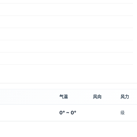
气温
风向
风力
0° ~ 0°
级