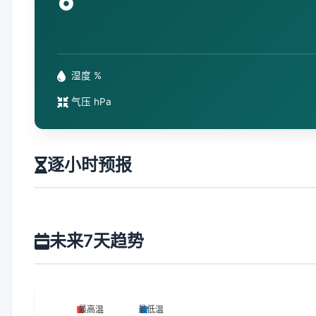
°
湿度 %
气压 hPa
逐小时预报
未来7天趋势