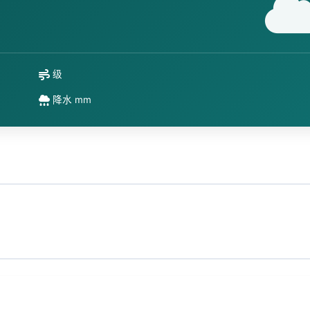
级
降水 mm