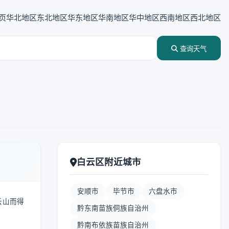
页
华北地区
东北地区
华东地区
华南地区
华中地区
西南地区
西北地区
查询天气
白云区附近城市
安顺市
毕节市
六盘水市
云山而得
黔东南苗族侗族自治州
黔南布依族苗族自治州