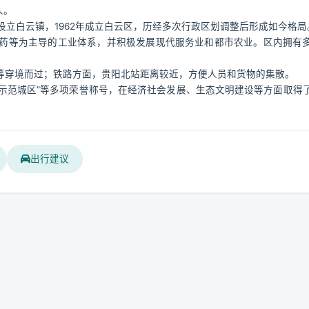
人。
设立白云镇，1962年成立白云区，历经多次行政区划调整后形成如今格局
药等为主导的工业体系，并积极发展现代服务业和都市农业。区内拥有
等穿境而过；铁路方面，贵阳北站距离较近，方便人员和货物的集散。
设示范城区”等多项荣誉称号，在经济社会发展、生态文明建设等方面取得
出行建议