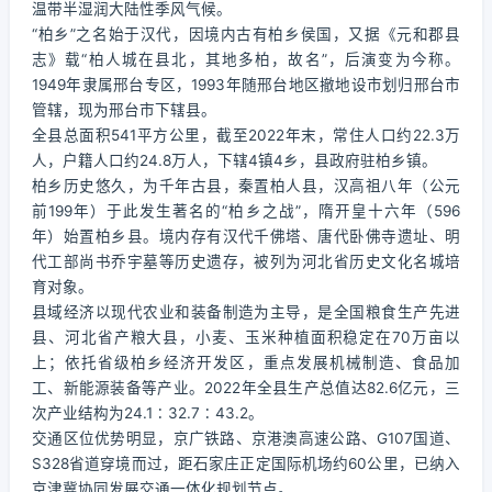
温带半湿润大陆性季风气候。
“柏乡”之名始于汉代，因境内古有柏乡侯国，又据《元和郡县
志》载“柏人城在县北，其地多柏，故名”，后演变为今称。
1949年隶属邢台专区，1993年随邢台地区撤地设市划归邢台市
管辖，现为邢台市下辖县。
全县总面积541平方公里，截至2022年末，常住人口约22.3万
人，户籍人口约24.8万人，下辖4镇4乡，县政府驻柏乡镇。
柏乡历史悠久，为千年古县，秦置柏人县，汉高祖八年（公元
前199年）于此发生著名的“柏乡之战”，隋开皇十六年（596
年）始置柏乡县。境内存有汉代千佛塔、唐代卧佛寺遗址、明
代工部尚书乔宇墓等历史遗存，被列为河北省历史文化名城培
育对象。
县域经济以现代农业和装备制造为主导，是全国粮食生产先进
县、河北省产粮大县，小麦、玉米种植面积稳定在70万亩以
上；依托省级柏乡经济开发区，重点发展机械制造、食品加
工、新能源装备等产业。2022年全县生产总值达82.6亿元，三
次产业结构为24.1∶32.7∶43.2。
交通区位优势明显，京广铁路、京港澳高速公路、G107国道、
S328省道穿境而过，距石家庄正定国际机场约60公里，已纳入
京津冀协同发展交通一体化规划节点。