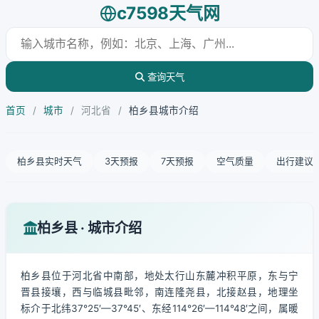
c7598天气网
查询天气
首页
/
城市
/
河北省
/
柏乡县城市介绍
柏乡县实时天气
3天预报
7天预报
空气质量
出行建议
柏乡县 · 城市介绍
柏乡县位于河北省中南部，地处太行山东麓冲积平原，东与宁
晋县接壤，西与临城县毗邻，南连隆尧县，北接赵县，地理坐
标介于北纬37°25′—37°45′、东经114°26′—114°48′之间，属暖