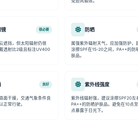
免迎风锻炼。
阳镜
防晒
很必要
云遮挡，但太阳辐射仍很
属强紫外辐射天气，应加强防护，
戴透射比2级且标注UV400
涂擦SPF在15-20之间，PA++的防
肤品。
通
紫外线强度
良好
路面干燥，交通气象条件良
紫外线辐射强，建议涂擦SPF20左
以正常行驶。
PA++的防晒护肤品。避免在10点至
点暴露于日光下。