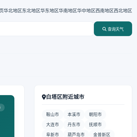
页
华北地区
东北地区
华东地区
华南地区
华中地区
西南地区
西北地区
查询天气
白塔区附近城市
5
鞍山市
本溪市
朝阳市
大连市
丹东市
抚顺市
阜新市
葫芦岛市
金普新区