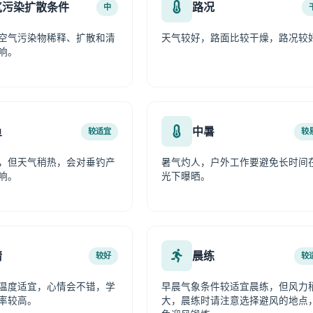
气污染扩散条件
路况
中
空气污染物稀释、扩散和清
天气较好，路面比较干燥，路况较
响。
鱼
中暑
较适宜
较
，但天气稍热，会对垂钓产
暑气灼人，户外工作要避免长时间
响。
光下曝晒。
情
晨练
较好
较
温度适宜，心情会不错，学
早晨气象条件较适宜晨练，但风力
率较高。
大，晨练时请注意选择避风的地点