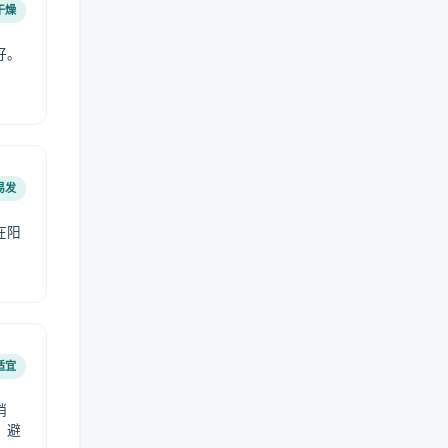
干燥
好。
易发
在阳
适宜
稍
，避