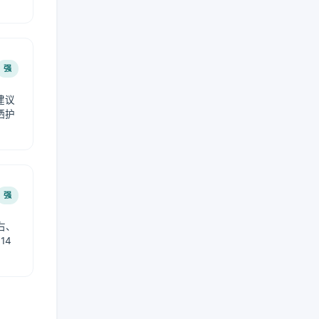
强
建议
晒护
强
右、
14