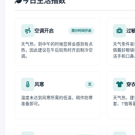
今日生活指数
空调开启
过
部分时间开启
天气热，到中午的时候您将会感到有点
天气条件易
热，因此建议在午后较热时开启制冷空
佩戴好眼镜
调。
洁手和口鼻
风寒
穿
无
温度未达到风寒所需的低温，稍作防寒
天气热，建
准备即可。
套、T恤等