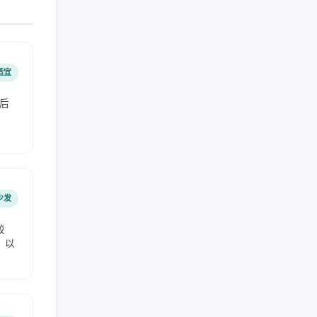
适宜
后
少发
较
，以