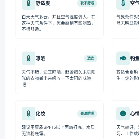
舒适度
空
较不舒适
白天天气多云，并且空气湿度偏大，在
气象条件对
这种天气条件下，您会感到有些闷热，
除无明显影
不很舒适。
晾晒
钓
适宜
天气不错，适宜晾晒。赶紧把久未见阳
较适合垂钓
光的衣物搬出来吸收一下太阳的味道
生一定的影
吧！
化妆
心
去油防晒
建议用蜜质SPF15以上面霜打底，水质
天气较好，
无油粉底霜。
习、工作效