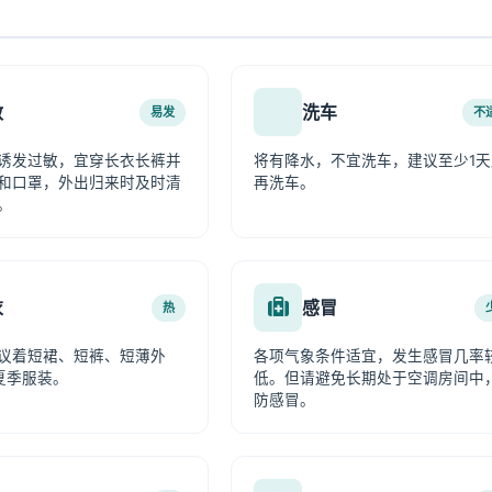
敏
洗车
易发
不
诱发过敏，宜穿长衣长裤并
将有降水，不宜洗车，建议至少1天
和口罩，外出归来时及时清
再洗车。
。
衣
感冒
热
议着短裙、短裤、短薄外
各项气象条件适宜，发生感冒几率
夏季服装。
低。但请避免长期处于空调房间中
防感冒。