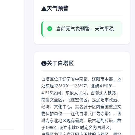
天气预警
当前无气象预警，天气平稳
关于白塔区
白塔区位于辽宁省中南部、辽阳市中部，地
处东经123°09′—123°17′、北纬41°08′—
41°15′之间，东依太子河，西邻沈大铁路，
南接文圣区，北连宏伟区，是辽阳市政治、
经济、文化中心。其名源于区内全国重点文
物保护单位——辽代白塔（广佑寺塔），该
塔为东北地区现存最高、最古老的砖塔，故
于1980年设立市辖区时定名为白塔区。
白塔区为辽宁省辽阳市下辖的市辖区，属地