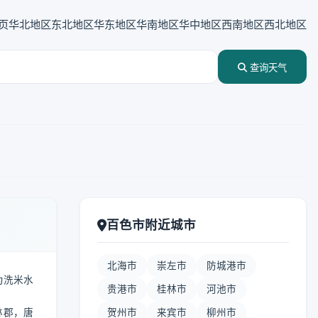
页
华北地区
东北地区
华东地区
华南地区
华中地区
西南地区
西北地区
查询天气
百色市附近城市
北海市
崇左市
防城港市
意为洗米水
贵港市
桂林市
河池市
林郡，唐
贺州市
来宾市
柳州市