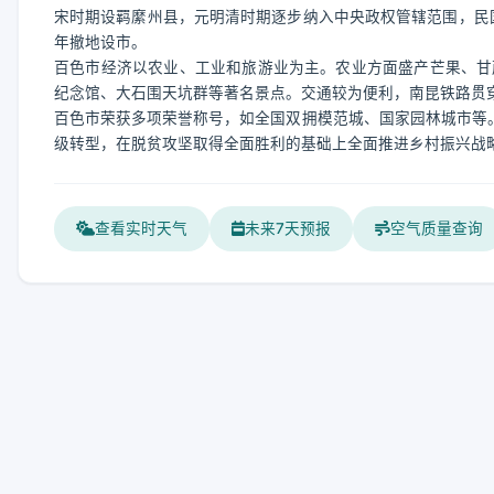
宋时期设羁縻州县，元明清时期逐步纳入中央政权管辖范围，民国
年撤地设市。
百色市经济以农业、工业和旅游业为主。农业方面盛产芒果、甘
纪念馆、大石围天坑群等著名景点。交通较为便利，南昆铁路贯
百色市荣获多项荣誉称号，如全国双拥模范城、国家园林城市等。
级转型，在脱贫攻坚取得全面胜利的基础上全面推进乡村振兴战
查看实时天气
未来7天预报
空气质量查询