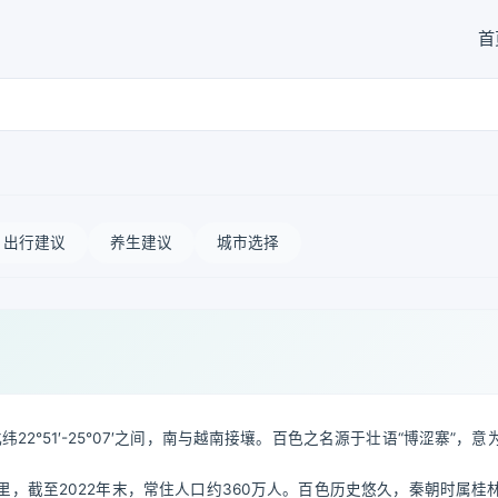
首
出行建议
养生建议
城市选择
北纬22°51′-25°07′之间，南与越南接壤。百色之名源于壮语“博涩寨”，
里，截至2022年末，常住人口约360万人。百色历史悠久，秦朝时属桂