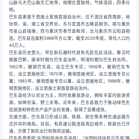
山脉与大巴山脉交汇地带，地理位置独特，气候湿润，四季分
明。
巴东县隶属于恩施土家族苗族自治州，位于湖北省西南部，地
处鄂、渝、湘三省交界处，东与宜昌市五峰县相邻，南与重庆
市巫山县接壤，西与重庆市奉节县毗邻，北与重庆市云阳县相
连。巴东县总面积3968平方公里，截至2020年底，常住人口约
45万人。
巴东县历史悠久，早在新石器时代就有先民在此活动。秦汉时
期属巴郡，唐宋时期为巴东县治所，明清时期为巴东府治所。
1952年，撤销巴东县，设立巴东专区；1958年，撤销巴东专
区，设立恩施地区；1970年，撤销恩施地区，设立恩施专员公
署；1983年，撤销恩施专员公署，设立恩施地区；1998年，撤
销恩施地区，设立恩施土家族苗族自治州。
巴东县经济以农业为主，同时发展旅游业，拥有丰富的旅游资
源，如神农溪、野三关等。近年来，巴东县致力于推动绿色生
态旅游和特色农产品产业的发展，取得了显著成效。
交通方面，巴东县已形成公路、铁路、航空等多种交通运输方
式并存的格局。目前，有高速公路连接周边城市，铁路也已开
通，方便了居民出行和物资运输。
巴东县曾荣获“全国科技进步先进县”、“全国科技扶贫示范县”等