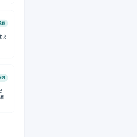
极强
建议
肤
很强
以
免暴