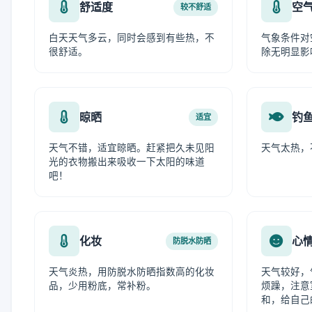
舒适度
空
较不舒适
白天天气多云，同时会感到有些热，不
气象条件对
很舒适。
除无明显影
晾晒
钓
适宜
天气不错，适宜晾晒。赶紧把久未见阳
天气太热，
光的衣物搬出来吸收一下太阳的味道
吧！
化妆
心
防脱水防晒
天气炎热，用防脱水防晒指数高的化妆
天气较好，
品，少用粉底，常补粉。
烦躁，注意
和，给自己