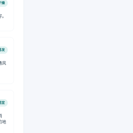
干燥
好。
易发
通风
。
适宜
稍
的地