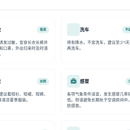
敏
洗车
易发
不
诱发过敏，宜穿长衣长裤并
将有降水，不宜洗车，建议至少1天
和口罩，外出归来时及时清
再洗车。
。
衣
感冒
炎热
建议着短衫、短裙、短裤、
各项气象条件适宜，发生感冒几率
等清凉夏季服装。
低。但请避免长期处于空调房间中
防感冒。