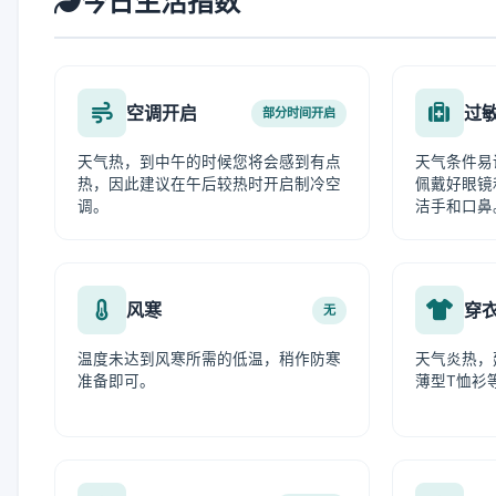
今日生活指数
空调开启
过
部分时间开启
天气热，到中午的时候您将会感到有点
天气条件易
热，因此建议在午后较热时开启制冷空
佩戴好眼镜
调。
洁手和口鼻
风寒
穿
无
温度未达到风寒所需的低温，稍作防寒
天气炎热，
准备即可。
薄型T恤衫