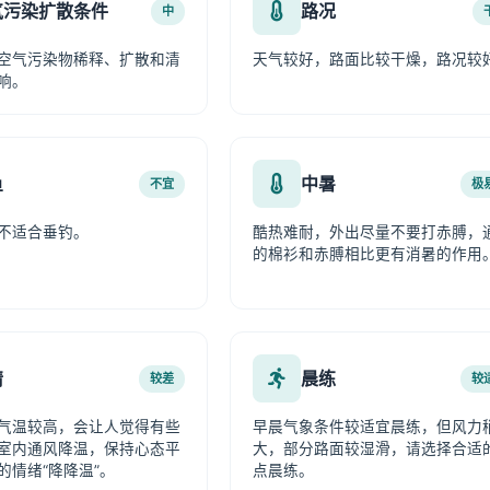
气污染扩散条件
路况
中
空气污染物稀释、扩散和清
天气较好，路面比较干燥，路况较
响。
鱼
中暑
不宜
极
不适合垂钓。
酷热难耐，外出尽量不要打赤膊，
的棉衫和赤膊相比更有消暑的作用
情
晨练
较差
较
气温较高，会让人觉得有些
早晨气象条件较适宜晨练，但风力
室内通风降温，保持心态平
大，部分路面较湿滑，请选择合适
的情绪“降降温”。
点晨练。