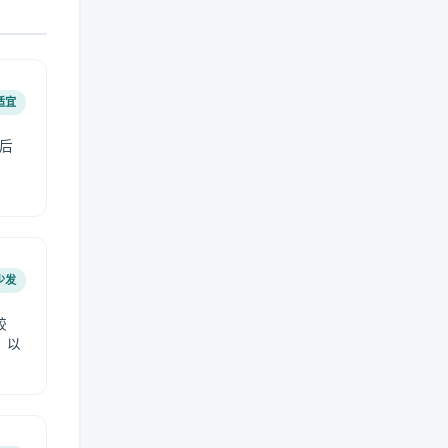
适宜
后
少发
较
，以