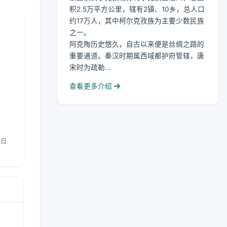
积2.5万平方公里，辖有2镇、10乡，总人口
约17万人，其中柯尔克孜族为主要少数民族
之一。
阿克陶历史悠久，自古以来便是丝绸之路的
重要通道。秦汉时期属西域都护府管辖，唐
宋时为疏勒...
查看更多介绍