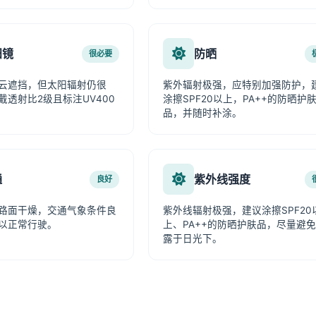
阳镜
防晒
很必要
云遮挡，但太阳辐射仍很
紫外辐射极强，应特别加强防护，
戴透射比2级且标注UV400
涂擦SPF20以上，PA++的防晒护
品，并随时补涂。
通
紫外线强度
良好
路面干燥，交通气象条件良
紫外线辐射极强，建议涂擦SPF20
以正常行驶。
上、PA++的防晒护肤品，尽量避
露于日光下。