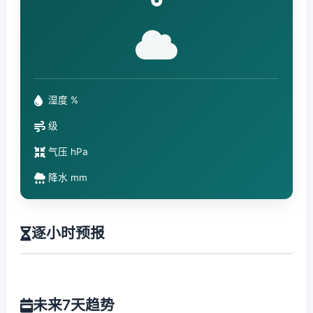
°
湿度 %
级
气压 hPa
降水 mm
逐小时预报
未来7天趋势