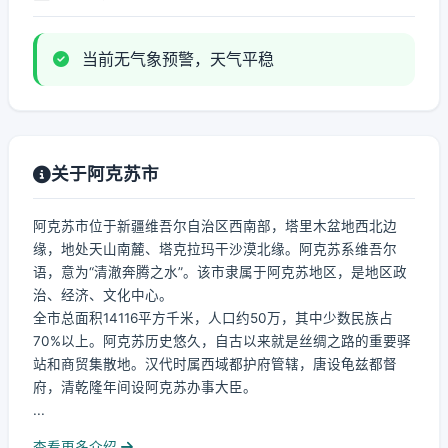
当前无气象预警，天气平稳
关于阿克苏市
阿克苏市位于新疆维吾尔自治区西南部，塔里木盆地西北边
缘，地处天山南麓、塔克拉玛干沙漠北缘。阿克苏系维吾尔
语，意为“清澈奔腾之水”。该市隶属于阿克苏地区，是地区政
治、经济、文化中心。
全市总面积14116平方千米，人口约50万，其中少数民族占
70%以上。阿克苏历史悠久，自古以来就是丝绸之路的重要驿
站和商贸集散地。汉代时属西域都护府管辖，唐设龟兹都督
府，清乾隆年间设阿克苏办事大臣。
...
查看更多介绍